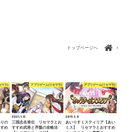
トップページへ
セマラ)
アプリゲーム(リセマラ)
アプリゲーム(リセマラ)
2021.1.13
2019.5.8
偽りの
三国志名将伝 リセマラとお
あいりすミスティリア【あい
すすめ
すすめ武将と序盤の攻略法
ミス】 リセマラとおすすめ