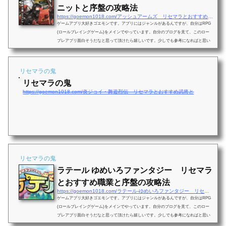
ニットと序盤の攻略法
https://goemon1018.com/アッシュアームズ リセマラとおすすめユニット
ゲームアプリ大好きゴエモンです。アプリにはジャンルがあるんですが、自分はRPG
(ロールプレイングゲーム)をメインでやっています。自分のブログを見て、このロー
プレアプリ面白そうだなと思って頂けたら嬉しいです。少しでも参考になればと思い
ます。今回はロールプレイングの「アッシュアームズ」のことを書いていきたいと思
います。アッシュアームズアッシュアームズは美少女×ミリタリーシュミレーションR
PGです。陸上ユニットとして戦車、駆逐戦車、対空砲を含む各種火砲や、航空ユニッ
リセマラの鬼
トとして戦闘機、爆撃機などといった兵器が幼...
リセマラの鬼
https://goemon1018.com/炎ジョイ・舞遊烈伝 リセマラとおすすめ武将と
リセマラの鬼
ラテール ゆめいろファンタジー リセマラ
とおすすめ職業と序盤の攻略法
https://goemon1018.com/ラテール-ゆめいろファンタジー リセマラとおす
ゲームアプリ大好きゴエモンです。アプリにはジャンルがあるんですが、自分はRPG
(ロールプレイングゲーム)をメインでやっています。自分のブログを見て、このロー
プレアプリ面白そうだなと思って頂けたら嬉しいです。少しでも参考になればと思い
ます。今回はロールプレイングの「ラテール ゆめいろファンタジー」のことを書いて