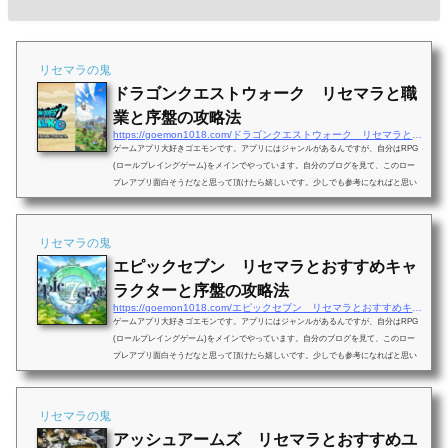
リセマラの鬼
ドラゴンクエストウォーク リセマラと職
業と序盤の攻略法
https://goemon1018.com/ドラゴンクエストウォーク リセマラと職業と序
ゲームアプリ大好きゴエモンです。アプリにはジャンルがあるんですが、自分はRPG
(ロールプレイングゲーム)をメインでやっています。自分のブログを見て、このロー
プレアプリ面白そうだなと思って頂けたら嬉しいです。少しでも参考になればと思い
ます。今回はロールプレイングの「ドラゴンクエストウォーク」のことを書いていき
たいと思います。ドラゴンクエストウォークドラゴンクエストウォークはシリーズ初
の位置情報アプリゲームです。歩いて移動しながらモンスターを倒していく日常の移
リセマラの鬼
動が冒険に繋がります。フィールド上ではモン...
エピックセブン リセマラとおすすめキャ
ラクターと序盤の攻略法
https://goemon1018.com/エピックセブン リセマラとおすすめキャラクタ
ゲームアプリ大好きゴエモンです。アプリにはジャンルがあるんですが、自分はRPG
(ロールプレイングゲーム)をメインでやっています。自分のブログを見て、このロー
プレアプリ面白そうだなと思って頂けたら嬉しいです。少しでも参考になればと思い
ます。今回はロールプレイングの「エピックセブン」のことを書いていきたいと思い
ます。エピックセブンエピックセブンは己の手で紡がれる至高のアニメRPGです。戦
闘で繰り広げる華麗な演出、至高のアニメーションをプレイしましょう。物語に出て
リセマラの鬼
くる英雄たちの関係で完成されるシステム。バ...
アッシュアームズ リセマラとおすすめユ