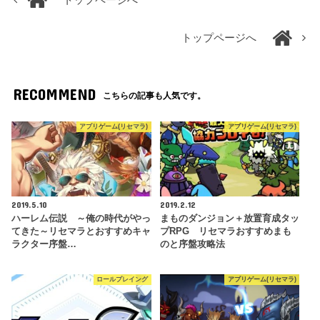
トップページへ
RECOMMEND
こちらの記事も人気です。
アプリゲーム(リセマラ)
アプリゲーム(リセマラ)
2019.5.10
2019.2.12
ハーレム伝説 ～俺の時代がやっ
まものダンジョン＋放置育成タッ
てきた～リセマラとおすすめキャ
プRPG リセマラおすすめまも
ラクター序盤…
のと序盤攻略法
ロールプレイング
アプリゲーム(リセマラ)