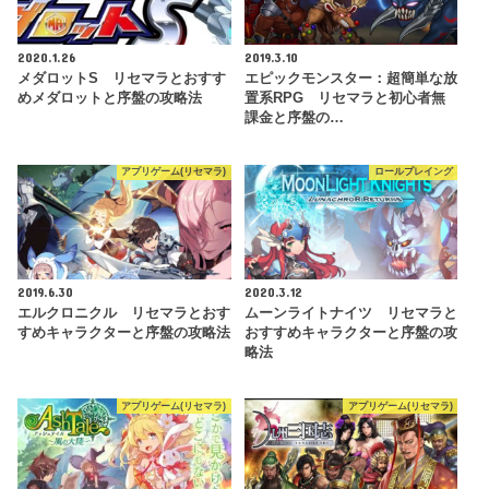
2020.1.26
2019.3.10
メダロットS リセマラとおすす
エピックモンスター：超簡単な放
めメダロットと序盤の攻略法
置系RPG リセマラと初心者無
課金と序盤の…
アプリゲーム(リセマラ)
ロールプレイング
2019.6.30
2020.3.12
エルクロニクル リセマラとおす
ムーンライトナイツ リセマラと
すめキャラクターと序盤の攻略法
おすすめキャラクターと序盤の攻
略法
アプリゲーム(リセマラ)
アプリゲーム(リセマラ)