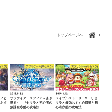
トップページへ
セマラ)
アプリゲーム(リセマラ)
アプリゲーム(リセマラ)
2018.8.22
2019.4.12
ピノと
サファイア・スフィア～蒼き
メイプルストーリーM リセ
とおす
境界～ リセマラと初心者の
マラと最強おすすめ職業と初
…
無課金序盤の攻略法
心者序盤の攻略法