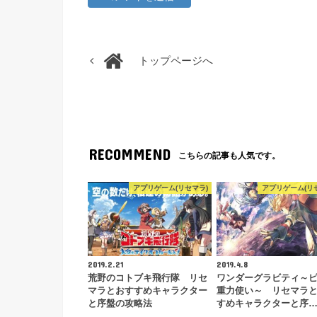
トップページへ
RECOMMEND
こちらの記事も人気です。
アプリゲーム(リセマラ)
アプリゲーム(リ
2019.2.21
2019.4.8
荒野のコトブキ飛行隊 リセ
ワンダーグラビティ～
マラとおすすめキャラクター
重力使い～ リセマラ
と序盤の攻略法
すめキャラクターと序