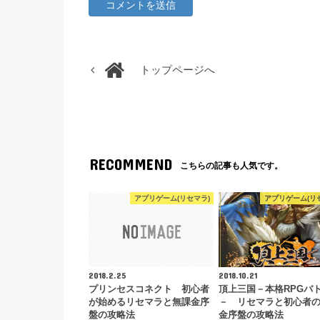
トップページへ
RECOMMEND
こちらの記事も人気です。
アプリゲーム(リセマラ)
アプリゲーム(リ
2018.2.25
2018.10.21
プリンセスコネクト 初心者
頂上三国－本格RPGバ
が始めるリセマラと無課金序
－ リセマラと初心者
盤の攻略法
金序盤の攻略法