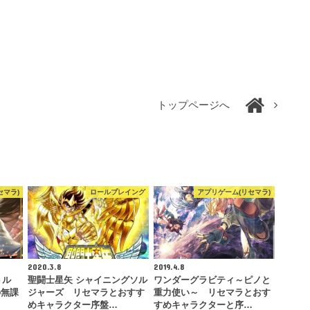
トップページへ
セマラ)
ロールプレイング
アプリゲーム(リセマラ)
2020.3.8
2019.4.8
トル
聖闘士星矢 シャイニングソル
ワンダーグラビティ～ピノと
の無課
ジャーズ リセマラとおすす
重力使い～ リセマラとおす
めキャラクター序盤…
すめキャラクターと序…