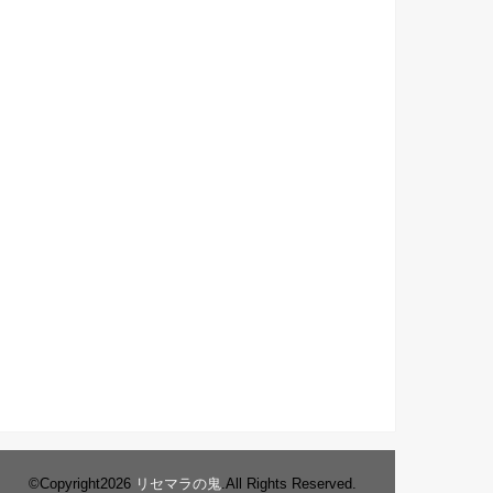
©Copyright2026
リセマラの鬼
.All Rights Reserved.