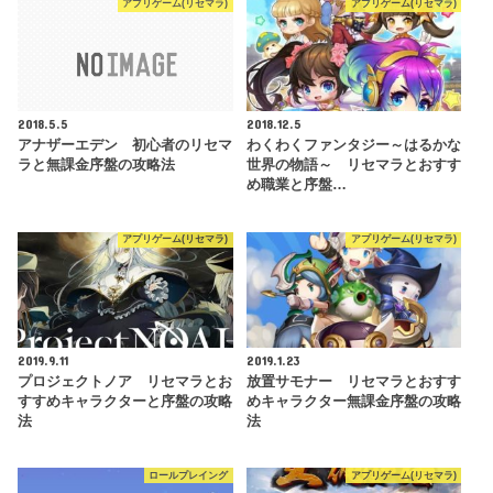
アプリゲーム(リセマラ)
アプリゲーム(リセマラ)
2018.5.5
2018.12.5
アナザーエデン 初心者のリセマ
わくわくファンタジー～はるかな
ラと無課金序盤の攻略法
世界の物語～ リセマラとおすす
め職業と序盤…
アプリゲーム(リセマラ)
アプリゲーム(リセマラ)
2019.9.11
2019.1.23
プロジェクトノア リセマラとお
放置サモナー リセマラとおすす
すすめキャラクターと序盤の攻略
めキャラクター無課金序盤の攻略
法
法
ロールプレイング
アプリゲーム(リセマラ)