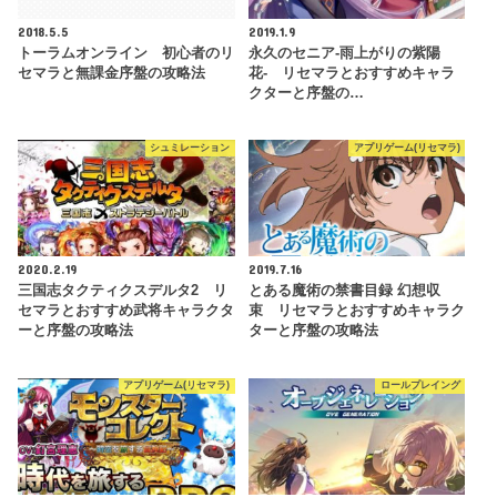
2018.5.5
2019.1.9
トーラムオンライン 初心者のリ
永久のセニア‐雨上がりの紫陽
セマラと無課金序盤の攻略法
花‐ リセマラとおすすめキャラ
クターと序盤の…
シュミレーション
アプリゲーム(リセマラ)
2020.2.19
2019.7.16
三国志タクティクスデルタ2 リ
とある魔術の禁書目録 幻想収
セマラとおすすめ武将キャラクタ
束 リセマラとおすすめキャラク
ーと序盤の攻略法
ターと序盤の攻略法
アプリゲーム(リセマラ)
ロールプレイング