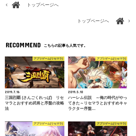
トップページへ
トップページへ
RECOMMEND
こちらの記事も人気です。
アプリゲーム(リセマラ)
アプリゲーム(リセマラ)
2019.7.16
2019.5.10
三国烈覇 (さんごくれっぱ) リセ
ハーレム伝説 ～俺の時代がやっ
マラとおすすめ武将と序盤の攻略
てきた～リセマラとおすすめキャ
法
ラクター序盤…
アプリゲーム(リセマラ)
アプリゲーム(リセマラ)