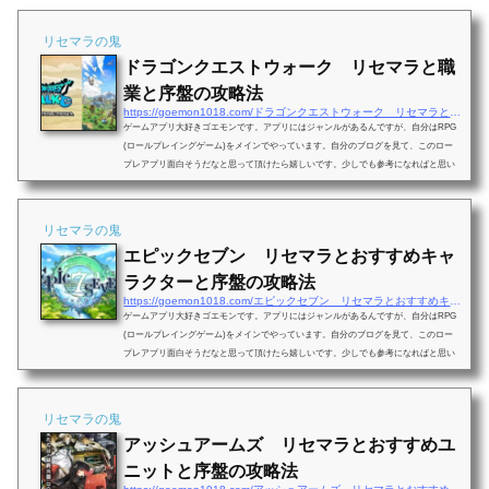
リセマラの鬼
ドラゴンクエストウォーク リセマラと職
業と序盤の攻略法
https://goemon1018.com/ドラゴンクエストウォーク リセマラと職業と序
ゲームアプリ大好きゴエモンです。アプリにはジャンルがあるんですが、自分はRPG
(ロールプレイングゲーム)をメインでやっています。自分のブログを見て、このロー
プレアプリ面白そうだなと思って頂けたら嬉しいです。少しでも参考になればと思い
ます。今回はロールプレイングの「ドラゴンクエストウォーク」のことを書いていき
たいと思います。ドラゴンクエストウォークドラゴンクエストウォークはシリーズ初
の位置情報アプリゲームです。歩いて移動しながらモンスターを倒していく日常の移
リセマラの鬼
動が冒険に繋がります。フィールド上ではモン...
エピックセブン リセマラとおすすめキャ
ラクターと序盤の攻略法
https://goemon1018.com/エピックセブン リセマラとおすすめキャラクタ
ゲームアプリ大好きゴエモンです。アプリにはジャンルがあるんですが、自分はRPG
(ロールプレイングゲーム)をメインでやっています。自分のブログを見て、このロー
プレアプリ面白そうだなと思って頂けたら嬉しいです。少しでも参考になればと思い
ます。今回はロールプレイングの「エピックセブン」のことを書いていきたいと思い
ます。エピックセブンエピックセブンは己の手で紡がれる至高のアニメRPGです。戦
闘で繰り広げる華麗な演出、至高のアニメーションをプレイしましょう。物語に出て
リセマラの鬼
くる英雄たちの関係で完成されるシステム。バ...
アッシュアームズ リセマラとおすすめユ
ニットと序盤の攻略法