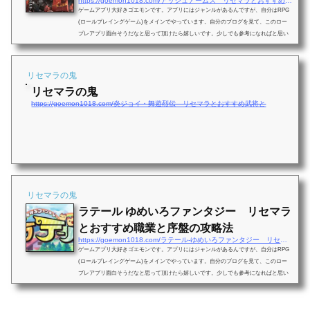
https://goemon1018.com/アッシュアームズ リセマラとおすすめユニット
ゲームアプリ大好きゴエモンです。アプリにはジャンルがあるんですが、自分はRPG
(ロールプレイングゲーム)をメインでやっています。自分のブログを見て、このロー
プレアプリ面白そうだなと思って頂けたら嬉しいです。少しでも参考になればと思い
ます。今回はロールプレイングの「アッシュアームズ」のことを書いていきたいと思
います。アッシュアームズアッシュアームズは美少女×ミリタリーシュミレーションR
PGです。陸上ユニットとして戦車、駆逐戦車、対空砲を含む各種火砲や、航空ユニッ
リセマラの鬼
トとして戦闘機、爆撃機などといった兵器が幼...
リセマラの鬼
https://goemon1018.com/炎ジョイ・舞遊烈伝 リセマラとおすすめ武将と
リセマラの鬼
ラテール ゆめいろファンタジー リセマラ
とおすすめ職業と序盤の攻略法
https://goemon1018.com/ラテール-ゆめいろファンタジー リセマラとおす
ゲームアプリ大好きゴエモンです。アプリにはジャンルがあるんですが、自分はRPG
(ロールプレイングゲーム)をメインでやっています。自分のブログを見て、このロー
プレアプリ面白そうだなと思って頂けたら嬉しいです。少しでも参考になればと思い
ます。今回はロールプレイングの「ラテール ゆめいろファンタジー」のことを書いて
いきたいと思います。ラテール ゆめいろファンタジーラテール ゆめいろファンタジー
はかわいいキャラクターやモンスターが織りなすファンタジーRPGです。バトル操作