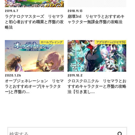
2019.6.7
2018.11.13
ラグナロクマスターズ リセマラ
崩壊3rd リセマラとおすすめキ
と初心者おすすめ職業と序盤の攻
ャラクター無課金序盤の攻略法
略法
ロールプレイング
アプリゲーム(リセマラ)
2020.1.26
2019.10.2
オーブジェネレーション リセマ
クロスクロニクル リセマラとお
ラとおすすめオーブ(キャラクタ
すすめキャラクターと序盤の攻略
ー)と序盤の…
法【引き直し…