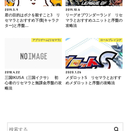
2019.5.9
2019.10.6
君の目的はボクを殺すこと3 リ
リーグオブワンダーランド リセ
セマラとおすすめ下僕(キャラク
マラとおすすめユニットと序盤の
ター)と序盤…
攻略法
アプリゲーム(リセマラ)
ロールプレイング
2018.4.22
2020.1.26
三国IKUSA（三国イクサ） 初
メダロットS リセマラとおすす
心者のリセマラと無課金序盤の攻
めメダロットと序盤の攻略法
略法