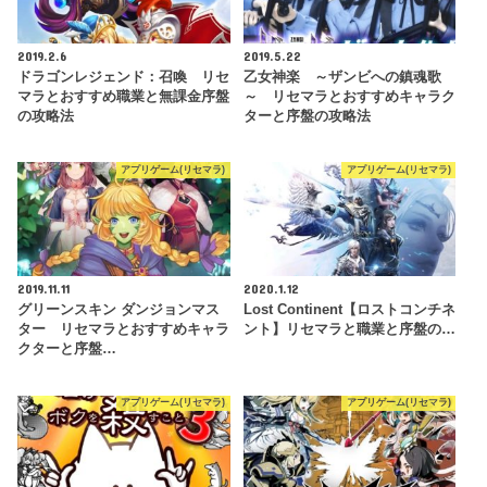
2019.2.6
2019.5.22
ドラゴンレジェンド：召喚 リセ
乙女神楽 ～ザンビへの鎮魂歌
マラとおすすめ職業と無課金序盤
～ リセマラとおすすめキャラク
の攻略法
ターと序盤の攻略法
アプリゲーム(リセマラ)
アプリゲーム(リセマラ)
2019.11.11
2020.1.12
グリーンスキン ダンジョンマス
Lost Continent【ロストコンチネ
ター リセマラとおすすめキャラ
ント】リセマラと職業と序盤の…
クターと序盤…
アプリゲーム(リセマラ)
アプリゲーム(リセマラ)