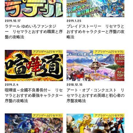
2019.10.17
2019.1.25
ラテール ゆめいろファンタジ
ブレイドストーリー リセマラと
ー リセマラとおすすめ職業と序
おすすめキャラクターと序盤の攻
盤の攻略法
略法
アプリゲーム(リセマラ)
アプリゲーム(リセマラ)
2019.2.4
2018.12.15
喧嘩道～全國不良番長付～ リセ
アート・オブ・コンクエスト リ
マラとおすすめ最強キャラクター
セマラとおすすめ英雄と初心者の
序盤の攻略法
序盤攻略法
アプリゲーム(リセマラ)
アプリゲーム(リセマラ)