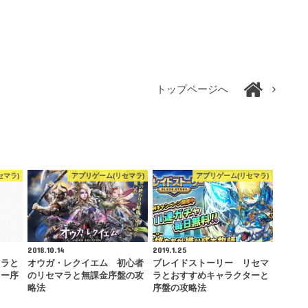
トップページへ
セマラ)
アプリゲーム(リセマラ)
アプリゲーム(リセマラ)
2018.10.14
2019.1.25
マラと
オウガ・レクイエム 初心者
ブレイドストーリー リセマ
ター序
のリセマラと無課金序盤の攻
ラとおすすめキャラクターと
略法
序盤の攻略法