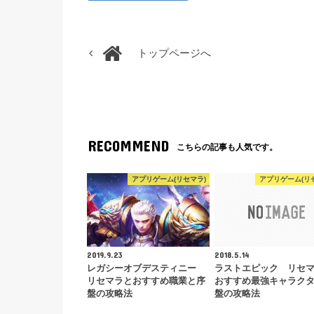
トップページへ
RECOMMEND
こちらの記事も人気です。
アプリゲーム(リセマラ)
アプリゲーム(リ
2019.9.23
2018.5.14
レガシーオブデスティニー
ラストエピック リセ
リセマラとおすすめ職業と序
おすすめ最強キャラク
盤の攻略法
盤の攻略法