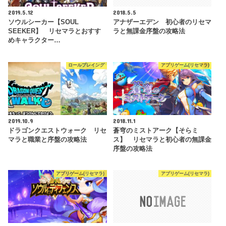
2019.5.12
2018.5.5
ソウルシーカー【SOUL
アナザーエデン 初心者のリセマ
SEEKER】 リセマラとおすす
ラと無課金序盤の攻略法
めキャラクター…
ロールプレイング
アプリゲーム(リセマラ)
2019.10.9
2018.11.1
ドラゴンクエストウォーク リセ
蒼穹のミストアーク【そらミ
マラと職業と序盤の攻略法
ス】 リセマラと初心者の無課金
序盤の攻略法
アプリゲーム(リセマラ)
アプリゲーム(リセマラ)