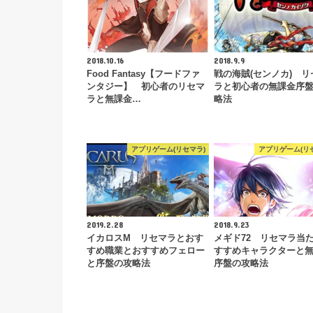
2018.10.16
2018.9.9
Food Fantasy【フードファ
戦の海賊(センノカ) リ
ンタジー】 初心者のリセマ
ラと初心者の無課金序
ラと無課金…
略法
アプリゲーム(リセマラ)
アプリゲーム(リ
2019.2.28
2018.9.23
イカロスM リセマラとおす
メギド72 リセマラ当
すめ職業とおすすめフェロー
すすめキャラクターと
と序盤の攻略法
序盤の攻略法