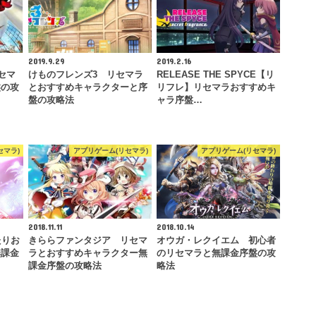
2019.9.29
2019.2.16
セマ
けものフレンズ3 リセマラ
RELEASE THE SPYCE【リ
盤の攻
とおすすめキャラクターと序
リフレ】リセマラおすすめキ
盤の攻略法
ャラ序盤…
セマラ)
アプリゲーム(リセマラ)
アプリゲーム(リセマラ)
2018.11.11
2018.10.14
たりお
きららファンタジア リセマ
オウガ・レクイエム 初心者
無課金
ラとおすすめキャラクター無
のリセマラと無課金序盤の攻
課金序盤の攻略法
略法