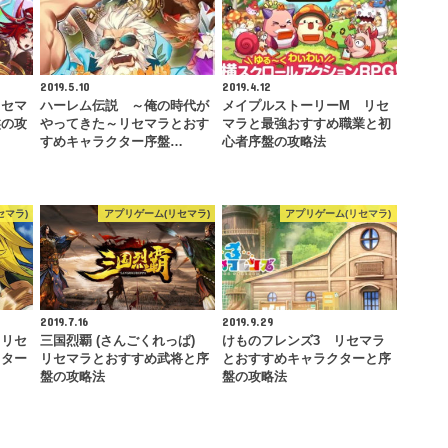
2019.5.10
2019.4.12
リセマ
ハーレム伝説 ～俺の時代が
メイプルストーリーM リセ
盤の攻
やってきた～リセマラとおす
マラと最強おすすめ職業と初
すめキャラクター序盤…
心者序盤の攻略法
セマラ)
アプリゲーム(リセマラ)
アプリゲーム(リセマラ)
2019.7.16
2019.9.29
 リセ
三国烈覇 (さんごくれっぱ)
けものフレンズ3 リセマラ
クター
リセマラとおすすめ武将と序
とおすすめキャラクターと序
盤の攻略法
盤の攻略法