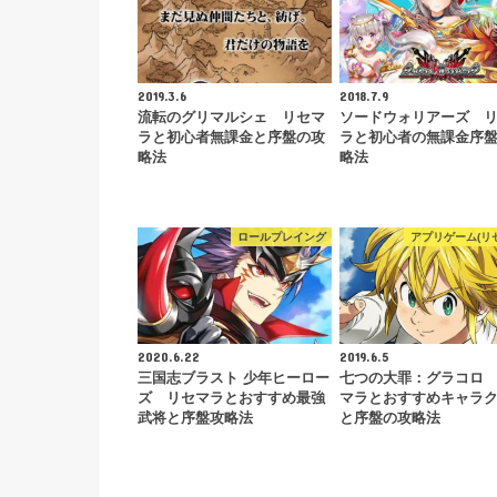
2019.3.6
2018.7.9
流転のグリマルシェ リセマ
ソードウォリアーズ 
ラと初心者無課金と序盤の攻
ラと初心者の無課金序
略法
略法
ロールプレイング
アプリゲーム(リ
2020.6.22
2019.6.5
三国志ブラスト 少年ヒーロー
七つの大罪：グラコロ
ズ リセマラとおすすめ最強
マラとおすすめキャラ
武将と序盤攻略法
と序盤の攻略法