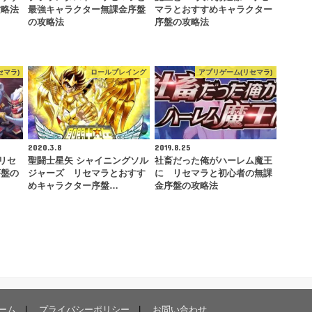
攻略法
最強キャラクター無課金序盤
マラとおすすめキャラクター
の攻略法
序盤の攻略法
セマラ)
ロールプレイング
アプリゲーム(リセマラ)
2020.3.8
2019.8.25
 リセ
聖闘士星矢 シャイニングソル
社畜だった俺がハーレム魔王
序盤の
ジャーズ リセマラとおすす
に リセマラと初心者の無課
めキャラクター序盤…
金序盤の攻略法
ーム
プライバシーポリシー
お問い合わせ