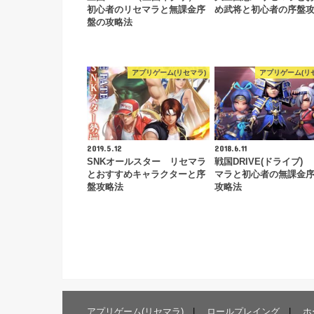
初心者のリセマラと無課金序
め武将と初心者の序盤
盤の攻略法
アプリゲーム(リセマラ)
アプリゲーム(リ
2019.5.12
2018.6.11
SNKオールスター リセマラ
戦国DRIVE(ドライブ)
とおすすめキャラクターと序
マラと初心者の無課金
盤攻略法
攻略法
アプリゲーム(リセマラ)
ロールプレイング
ホ