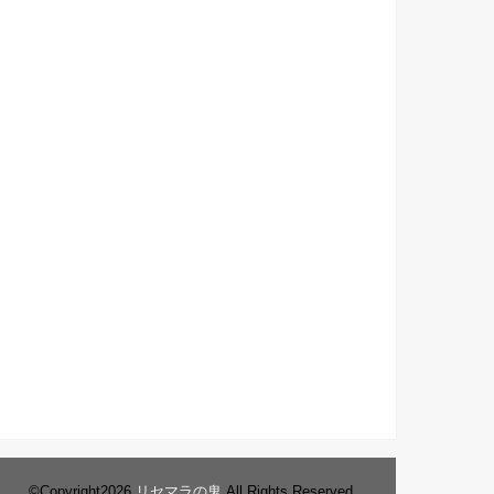
©Copyright2026
リセマラの鬼
.All Rights Reserved.