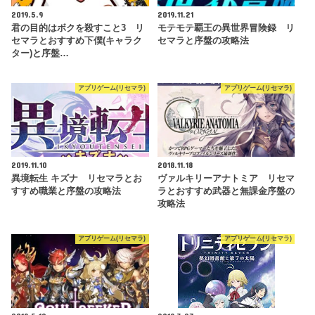
2019.5.9
2019.11.21
君の目的はボクを殺すこと3 リ
モテモテ覇王の異世界冒険録 リ
セマラとおすすめ下僕(キャラク
セマラと序盤の攻略法
ター)と序盤…
アプリゲーム(リセマラ)
アプリゲーム(リセマラ)
2019.11.10
2018.11.18
異境転生 キズナ リセマラとお
ヴァルキリーアナトミア リセマ
すすめ職業と序盤の攻略法
ラとおすすめ武器と無課金序盤の
攻略法
アプリゲーム(リセマラ)
アプリゲーム(リセマラ)