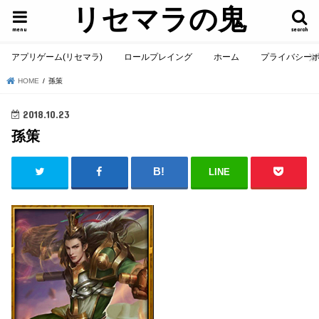
リセマラの鬼
menu
search
アプリゲーム(リセマラ)
ロールプレイング
ホーム
プライバシー
HOME
孫策
2018.10.23
孫策
LINE