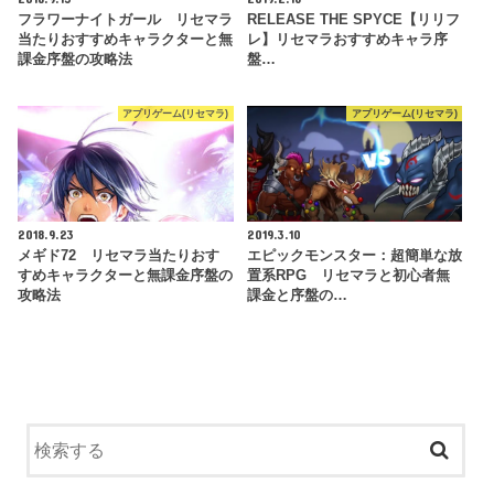
フラワーナイトガール リセマラ
RELEASE THE SPYCE【リリフ
当たりおすすめキャラクターと無
レ】リセマラおすすめキャラ序
課金序盤の攻略法
盤…
アプリゲーム(リセマラ)
アプリゲーム(リセマラ)
2018.9.23
2019.3.10
メギド72 リセマラ当たりおす
エピックモンスター：超簡単な放
すめキャラクターと無課金序盤の
置系RPG リセマラと初心者無
攻略法
課金と序盤の…