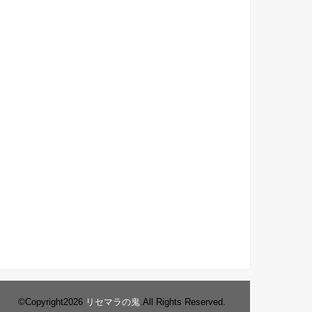
©Copyright2026
リセマラの鬼
.All Rights Reserved.