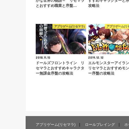
かな世界の物語～ リセマラ
すすめキャラクターと
とおすすめ職業と序盤…
攻略法
アプリゲーム(リセマラ)
アプリゲーム(リ
2018.11.15
2019.12.12
ドールズフロントライン リ
エルモンスターアイラ
セマラとおすすめキャラクタ
リセマラとおすすめモ
ー無課金序盤の攻略法
ー序盤の攻略法
アプリゲーム(リセマラ)
ロールプレイング
ホ