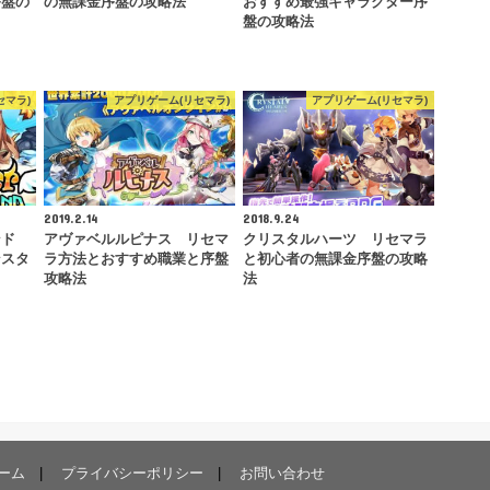
序盤の
の無課金序盤の攻略法
おすすめ最強キャラクター序
盤の攻略法
セマラ)
アプリゲーム(リセマラ)
アプリゲーム(リセマラ)
2019.2.14
2018.9.24
ンド
アヴァベルルピナス リセマ
クリスタルハーツ リセマラ
ンスタ
ラ方法とおすすめ職業と序盤
と初心者の無課金序盤の攻略
攻略法
法
ーム
プライバシーポリシー
お問い合わせ