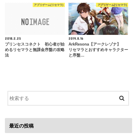
アプリゲーム(リセマラ)
アプリゲーム(リセマラ)
2018.2.25
2019.8.16
プリンセスコネクト 初心者が始
ArkResona【アークレゾナ】
めるリセマラと無課金序盤の攻略
リセマラとおすすめキャラクター
法
と序盤…
最近の投稿