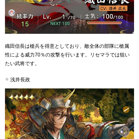
織田信長は槍兵を得意としており、敵全体の部隊に槍属
性による威力70％の攻撃を行います。リセマラでは狙い
たい武将です。
浅井長政