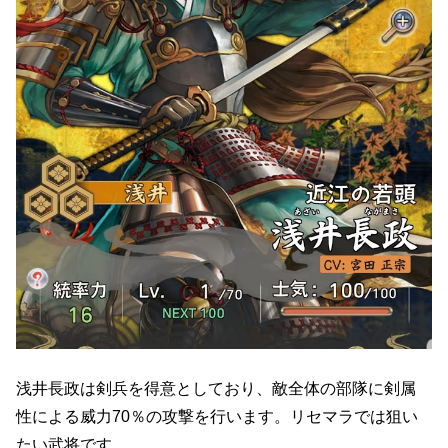
浅井長政は剣兵を得意としており、敵全体の部隊に剣属
性による威力70％の攻撃を行います。リセマラでは狙い
たい武将です。