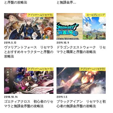
と序盤の攻略法
と無課金序…
アプリゲーム(リセマラ)
ロールプレイング
2019.5.13
2019.10.9
ヴァリアントフォース リセマラ
ドラゴンクエストウォーク リセ
とおすすめキャラクターと序盤の
マラと職業と序盤の攻略法
攻略法
アプリゲーム(リセマラ)
アプリゲーム(リセマラ)
2018.10.14
2019.1.5
ゴエティアクロス 初心者のリセ
ブラックアイアン リセマラと初
マラと無課金序盤の攻略法
心者の無課金序盤の攻略法