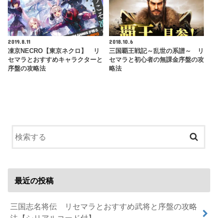
2019.8.11
2018.10.6
凍京NECRO【東京ネクロ】 リ
三国覇王戦記～乱世の系譜～ リ
セマラとおすすめキャラクターと
セマラと初心者の無課金序盤の攻
序盤の攻略法
略法
最近の投稿
三国志名将伝 リセマラとおすすめ武将と序盤の攻略
法【シリアルコード付】