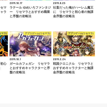
2019.10.17
2019.8.25
リセマ
ラテール ゆめいろファンタジ
社畜だった俺がハーレム魔王
キャラ
ー リセマラとおすすめ職業
に リセマラと初心者の無課
と序盤の攻略法
金序盤の攻略法
セマラ)
アプリゲーム(リセマラ)
アプリゲーム(リセマラ)
2019.10.1
2019.2.24
と初心
ガールカフェガン リセマラ
戦国クロニクル リセマラと
法
とおすすめキャラクターと序
おすすめキャラクターと無課
盤の攻略法
金序盤の攻略法