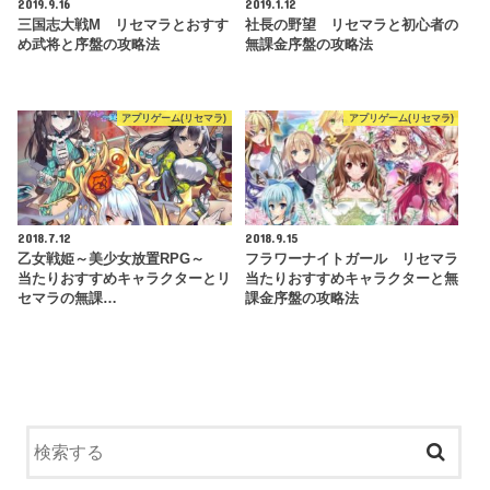
2019.9.16
2019.1.12
三国志大戦M リセマラとおすす
社長の野望 リセマラと初心者の
め武将と序盤の攻略法
無課金序盤の攻略法
アプリゲーム(リセマラ)
アプリゲーム(リセマラ)
2018.7.12
2018.9.15
乙女戦姫～美少女放置RPG～
フラワーナイトガール リセマラ
当たりおすすめキャラクターとリ
当たりおすすめキャラクターと無
セマラの無課…
課金序盤の攻略法