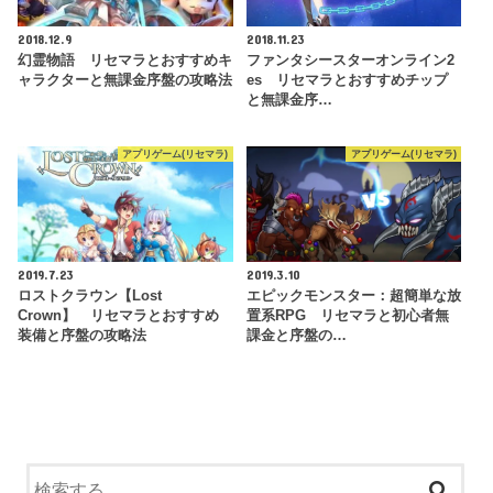
2018.12.9
2018.11.23
幻霊物語 リセマラとおすすめキ
ファンタシースターオンライン2
ャラクターと無課金序盤の攻略法
es リセマラとおすすめチップ
と無課金序…
アプリゲーム(リセマラ)
アプリゲーム(リセマラ)
2019.7.23
2019.3.10
ロストクラウン【Lost
エピックモンスター：超簡単な放
Crown】 リセマラとおすすめ
置系RPG リセマラと初心者無
装備と序盤の攻略法
課金と序盤の…