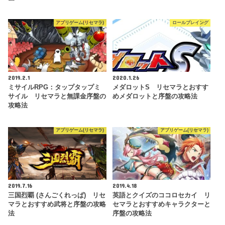
アプリゲーム(リセマラ)
ロールプレイング
2019.2.1
2020.1.26
ミサイルRPG：タップタップミ
メダロットS リセマラとおすす
サイル リセマラと無課金序盤の
めメダロットと序盤の攻略法
攻略法
アプリゲーム(リセマラ)
アプリゲーム(リセマラ)
2019.7.16
2019.4.18
三国烈覇 (さんごくれっぱ) リセ
英語とクイズのココロセカイ リ
マラとおすすめ武将と序盤の攻略
セマラとおすすめキャラクターと
法
序盤の攻略法