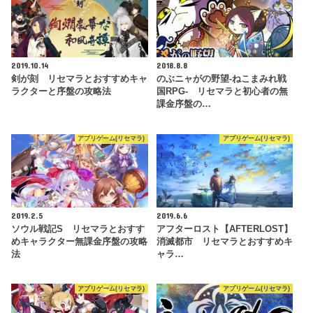
2019.10.14
2018.8.8
剣が刻 リセマラとおすすめキャ
のぶニャがの野望‐ねこまみれ戦
ラクターと序盤の攻略法
国RPG- リセマラと初心者の無
課金序盤の…
アプリゲーム(リセマラ)
アプリゲーム(リセマラ)
2019.2.5
2019.6.6
ソウル戦記S リセマラとおすす
アフターロスト【AFTERLOST】
めキャラクター無課金序盤の攻略
消滅都市 リセマラとおすすめキ
法
ャラ…
アプリゲーム(リセマラ)
アプリゲーム(リセマラ)