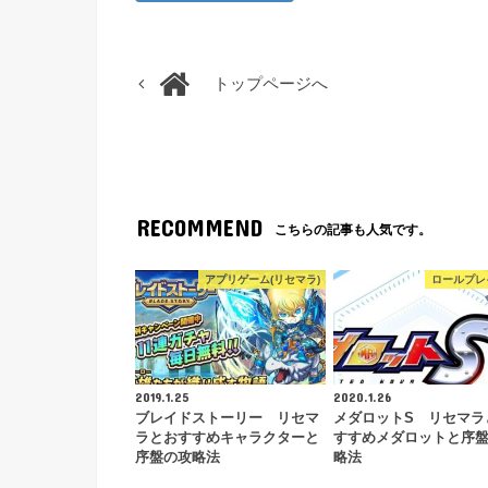
トップページへ
RECOMMEND
こちらの記事も人気です。
アプリゲーム(リセマラ)
ロールプレ
2019.1.25
2020.1.26
ブレイドストーリー リセマ
メダロットS リセマラ
ラとおすすめキャラクターと
すすめメダロットと序
序盤の攻略法
略法