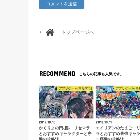
トップページへ
RECOMMEND
こちらの記事も人気です。
アプリゲーム(リセマラ)
アプリゲーム(リ
2019.10.10
2018.10.11
かくりよの門-朧- リセマラ
エイリアンのたまご 
とおすすめキャラクターと序
ラとおすすめ最強キャ
盤の攻略法
ー序盤の攻略法