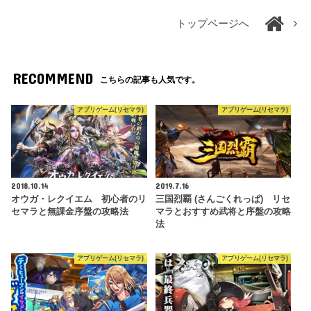
トップページへ
RECOMMEND
こちらの記事も人気です。
アプリゲーム(リセマラ)
アプリゲーム(リセマラ)
2018.10.14
2019.7.16
オウガ・レクイエム 初心者のリ
三国烈覇 (さんごくれっぱ) リセ
セマラと無課金序盤の攻略法
マラとおすすめ武将と序盤の攻略
法
アプリゲーム(リセマラ)
アプリゲーム(リセマラ)