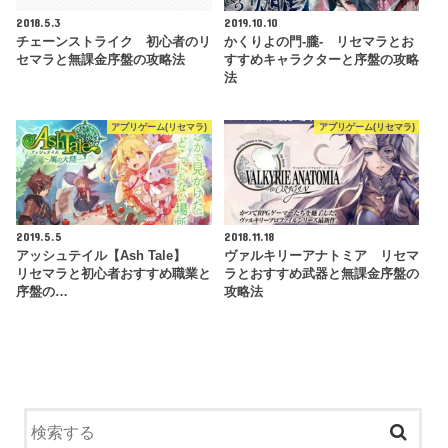
2018.5.3
2019.10.10
チェーンストライク 初心者のリ
かくりよの門-朧- リセマラとお
セマラと無課金序盤の攻略法
すすめキャラクターと序盤の攻略
法
アプリゲーム(リセマラ)
アプリゲーム(リセマラ)
2019.5.5
2018.11.18
アッシュテイル【Ash Tale】
ヴァルキリーアナトミア リセマ
リセマラと初心者おすすめ職業と
ラとおすすめ武器と無課金序盤の
序盤の…
攻略法