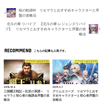
暁の軌跡M リセマラとおすすめキャラクターと序
盤の攻略法
北斗の拳 リバイブ 【北斗の拳 レジェンズリバイ
ブ】 リセマラとおすすめキャラクターと序盤の攻
略法
RECOMMEND
こちらの記事も人気です。
アプリゲーム(リセマラ)
アプリゲーム(リセマラ)
2018.10.6
2019.4.7
三国覇王戦記～乱世の系譜～ リ
グリムエコーズ リセマラとおす
セマラと初心者の無課金序盤の攻
すめキャラクターと初心者序盤の
略法
攻略法