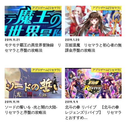
アプリゲーム(リセマラ)
アプリゲーム(リセマラ)
2019.11.21
2019.1.20
モテモテ覇王の異世界冒険録 リ
百姫退魔 リセマラと初心者の無
セマラと序盤の攻略法
課金序盤の攻略法
アプリゲーム(リセマラ)
アプリゲーム(リセマラ)
2019.11.19
2019.9.9
ソードの誓いを -光と闇の大陸-
北斗の拳 リバイブ 【北斗の拳
リセマラと序盤の攻略法
レジェンズリバイブ】 リセマラ
とおすすめ…