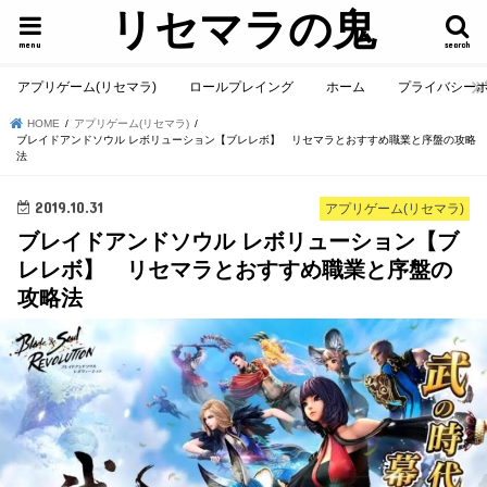
リセマラの鬼
menu
search
アプリゲーム(リセマラ)
ロールプレイング
ホーム
プライバシー
HOME
アプリゲーム(リセマラ)
ブレイドアンドソウル レボリューション【ブレレボ】 リセマラとおすすめ職業と序盤の攻略
法
2019.10.31
アプリゲーム(リセマラ)
ブレイドアンドソウル レボリューション【ブ
レレボ】 リセマラとおすすめ職業と序盤の
攻略法