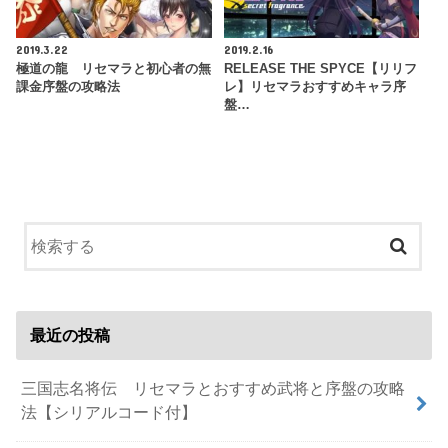
2019.3.22
2019.2.16
極道の龍 リセマラと初心者の無
RELEASE THE SPYCE【リリフ
課金序盤の攻略法
レ】リセマラおすすめキャラ序
盤…
最近の投稿
三国志名将伝 リセマラとおすすめ武将と序盤の攻略
法【シリアルコード付】