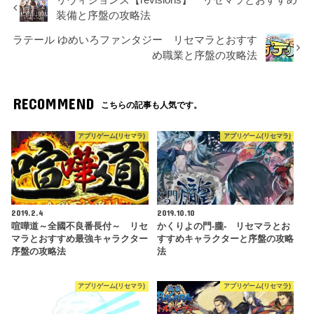
装備と序盤の攻略法
ラテール ゆめいろファンタジー リセマラとおすす
め職業と序盤の攻略法
RECOMMEND
こちらの記事も人気です。
アプリゲーム(リセマラ)
アプリゲーム(リセマラ)
2019.2.4
2019.10.10
喧嘩道～全國不良番長付～ リセ
かくりよの門-朧- リセマラとお
マラとおすすめ最強キャラクター
すすめキャラクターと序盤の攻略
序盤の攻略法
法
アプリゲーム(リセマラ)
アプリゲーム(リセマラ)