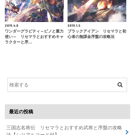
2019.4.8
2019.1.5
ワンダーグラビティ～ピノと重力
ブラックアイアン リセマラと初
使い～ リセマラとおすすめキャ
心者の無課金序盤の攻略法
ラクターと序…
最近の投稿
三国志名将伝 リセマラとおすすめ武将と序盤の攻略
法【シリアルコード付】