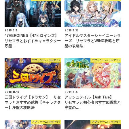
2019.3.3
2019.3.16
47HEROINES【47ヒロインズ】
アイドルマスターシャイニーカラ
リセマラとおすすめキャラクター
ーズ リセマラとWING攻略と序
序盤…
盤の攻略法
アプリゲーム(リセマラ)
アプリゲーム(リセマラ)
2018.11.10
2019.5.5
三国ドライブ【ドラサン】 リセ
アッシュテイル【Ash Tale】
マラとおすすめ武将【キャラクタ
リセマラと初心者おすすめ職業と
ー】序盤の攻略法
序盤の…
アプリゲーム(リセマラ)
アプリゲーム(リセマラ)