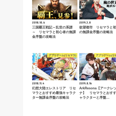
2018.10.6
2019.3.8
三国覇王戦記～乱世の系譜
欲望都市 リセマラと
～ リセマラと初心者の無課
の無課金序盤の攻略法
金序盤の攻略法
アプリゲーム(リセマラ)
アプリゲーム(リ
2018.11.4
2019.8.16
幻想大陸エレストリア リセ
ArkResona【アークレ
マラとおすすめ最強キャラク
ナ】 リセマラとおす
ター無課金序盤の攻略法
ャラクターと序盤…