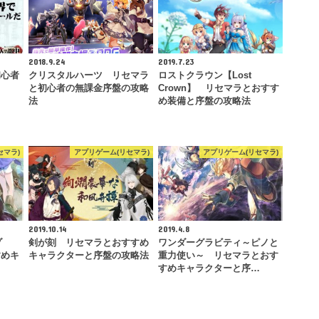
2018.9.24
2019.7.23
初心者
クリスタルハーツ リセマラ
ロストクラウン【Lost
と初心者の無課金序盤の攻略
Crown】 リセマラとおすす
法
め装備と序盤の攻略法
セマラ)
アプリゲーム(リセマラ)
アプリゲーム(リセマラ)
2019.10.14
2019.4.8
ゾ
剣が刻 リセマラとおすすめ
ワンダーグラビティ～ピノと
すめキ
キャラクターと序盤の攻略法
重力使い～ リセマラとおす
すめキャラクターと序…