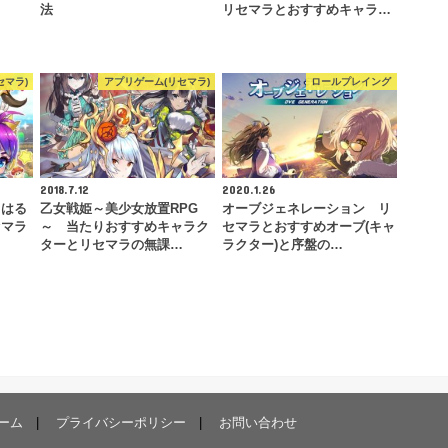
法
リセマラとおすすめキャラ…
セマラ)
アプリゲーム(リセマラ)
ロールプレイング
2018.7.12
2020.1.26
～はる
乙女戦姫～美少女放置RPG
オーブジェネレーション リ
セマラ
～ 当たりおすすめキャラク
セマラとおすすめオーブ(キャ
…
ターとリセマラの無課…
ラクター)と序盤の…
ーム
プライバシーポリシー
お問い合わせ