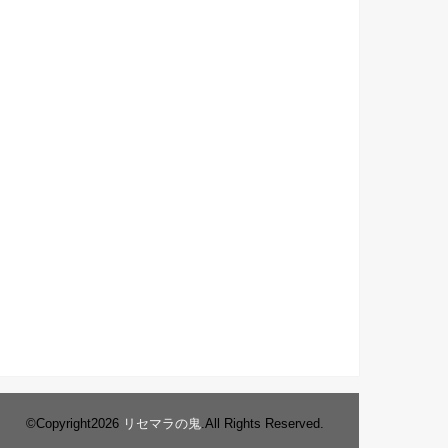
©Copyright2026
リセマラの鬼
.All Rights Reserved.