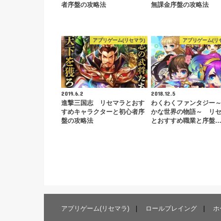
者序盤の攻略法
無課金序盤の攻略法
アプリゲーム(リセマラ)
アプリゲーム(リ
2019.6.2
2018.12.5
進撃三国志 リセマラとおす
わくわくファンタジー
すめキャラクターと初心者序
かな世界の物語～ リ
盤の攻略法
とおすすめ職業と序盤
アプリゲーム(リセマラ)
ロールプレイング
ホ