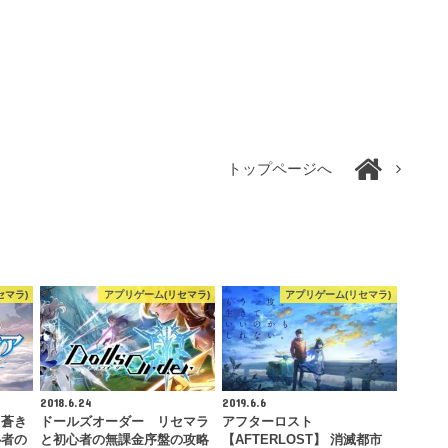
トップページへ
セマラ)
アプリゲーム(リセマラ)
アプリゲーム(リセマラ)
2018.6.24
2019.6.6
～蒼き
ドールズオーダー リセマラ
アフターロスト
心者の
と初心者の無課金序盤の攻略
【AFTERLOST】 消滅都市