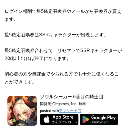
ログイン報酬で星5確定召喚券やメールから召喚券が貰え
ます。
星5確定召喚券はSSRキャラクターが出現します。
星5確定召喚券合わせて、リセマラでSSRキャラクターが
2体以上出れば終了になります。
初心者の方や無課金でやられる方でも十分に強くなるこ
とができます。
ソウルシーカー 6番目の騎士団
開発元:
Clegames, Inc.
無料
posted with
アプリーチ