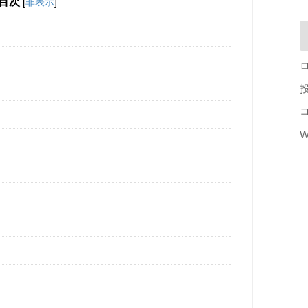
目次
[
非表示
]
W