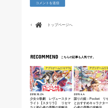
トップページへ
RECOMMEND
こちらの記事も人気です。
アプリゲーム(リセマラ)
アプリゲーム(リ
2018.10.24
2019.4.4
少女☆歌劇 レヴュースタァ
謀りの姫：Pocket リ
ライト【スタリラ】 リセマ
とおすすめキャラクタ
ラと初心者の序盤の攻略法
心者の序盤の攻略法