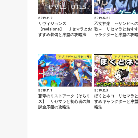
2019.11.2
2019.5.22
リヴィジョンズ
乙女神楽 ～ザンビへ
【revisions】 リセマラとお
歌～ リセマラとおす
すすめ装備と序盤の攻略法
ャラクターと序盤の攻
アプリゲーム(リセマラ)
アプリゲーム(リ
2018.11.1
2019.2.3
蒼穹のミストアーク【そらミ
ぼくとネコ リセマラ
ス】 リセマラと初心者の無
すめキャラクターと序
課金序盤の攻略法
略法