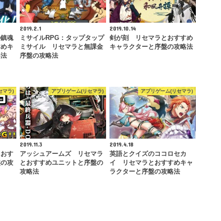
2019.2.1
2019.10.14
の鎮魂
ミサイルRPG：タップタップ
剣が刻 リセマラとおすすめ
すめキ
ミサイル リセマラと無課金
キャラクターと序盤の攻略法
略法
序盤の攻略法
セマラ)
アプリゲーム(リセマラ)
アプリゲーム(リセマラ)
2019.11.3
2019.4.18
とおす
アッシュアームズ リセマラ
英語とクイズのココロセカ
盤の攻
とおすすめユニットと序盤の
イ リセマラとおすすめキャ
攻略法
ラクターと序盤の攻略法