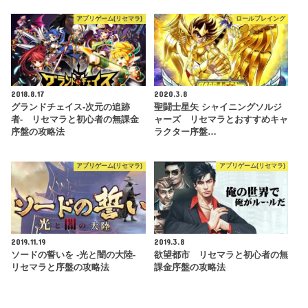
アプリゲーム(リセマラ)
ロールプレイング
2018.8.17
2020.3.8
グランドチェイス‐次元の追跡
聖闘士星矢 シャイニングソルジ
者- リセマラと初心者の無課金
ャーズ リセマラとおすすめキャ
序盤の攻略法
ラクター序盤…
アプリゲーム(リセマラ)
アプリゲーム(リセマラ)
2019.11.19
2019.3.8
ソードの誓いを -光と闇の大陸-
欲望都市 リセマラと初心者の無
リセマラと序盤の攻略法
課金序盤の攻略法