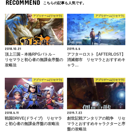
RECOMMEND
こちらの記事も人気です。
アプリゲーム(リセマラ)
アプリゲーム(リセマラ)
2018.10.21
2019.6.6
頂上三国－本格RPGバトル－
アフターロスト【AFTERLOST】
リセマラと初心者の無課金序盤の
消滅都市 リセマラとおすすめキ
攻略法
ャラ…
アプリゲーム(リセマラ)
アプリゲーム(リセマラ)
2018.6.11
2019.7.23
戦国DRIVE(ドライブ) リセマラ
創世記戦アンタリアの戦争 リセ
と初心者の無課金序盤の攻略法
マラとおすすめキャラクターと序
盤の攻略法