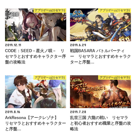
アプリゲーム(リセマラ)
アプリゲーム(リセマラ)
2019.12.11
2019.6.29
CODE：SEED－星火ノ唄－ リ
戦国BASARA バトルパーティ
セマラとおすすめキャラクター序
ー リセマラとおすすめキャラク
盤の攻略法
ターと序盤…
アプリゲーム(リセマラ)
アプリゲーム(リセマラ)
2019.8.16
2019.7.28
ArkResona【アークレゾナ】
乱世三国 六龍の戦い リセマラ
リセマラとおすすめキャラクター
と初心者おすすめ職業と序盤の攻
と序盤…
略法