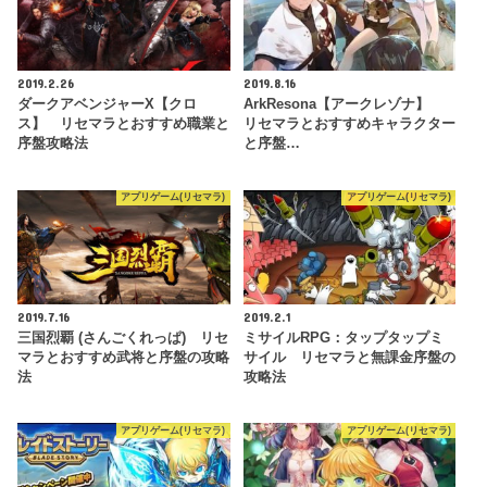
2019.2.26
2019.8.16
ダークアベンジャーX【クロ
ArkResona【アークレゾナ】
ス】 リセマラとおすすめ職業と
リセマラとおすすめキャラクター
序盤攻略法
と序盤…
アプリゲーム(リセマラ)
アプリゲーム(リセマラ)
2019.7.16
2019.2.1
三国烈覇 (さんごくれっぱ) リセ
ミサイルRPG：タップタップミ
マラとおすすめ武将と序盤の攻略
サイル リセマラと無課金序盤の
法
攻略法
アプリゲーム(リセマラ)
アプリゲーム(リセマラ)