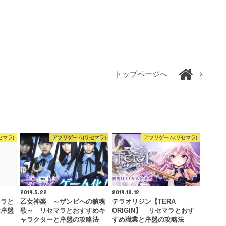
トップページへ
セマラ)
アプリゲーム(リセマラ)
アプリゲーム(リセマラ)
2019.5.22
2019.10.12
マラと
乙女神楽 ～ザンビへの鎮魂
テラオリジン【TERA
金序盤
歌～ リセマラとおすすめキ
ORIGIN】 リセマラとおす
ャラクターと序盤の攻略法
すめ職業と序盤の攻略法