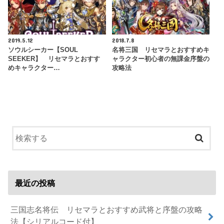
2019.5.12
2018.7.8
ソウルシーカー【SOUL
名将三国 リセマラとおすすめキ
SEEKER】 リセマラとおすす
ャラクター初心者の無課金序盤の
めキャラクター…
攻略法
最近の投稿
三国志名将伝 リセマラとおすすめ武将と序盤の攻略
法【シリアルコード付】