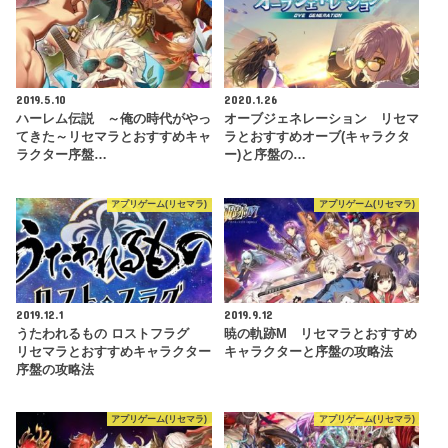
2019.5.10
2020.1.26
ハーレム伝説 ～俺の時代がやっ
オーブジェネレーション リセマ
てきた～リセマラとおすすめキャ
ラとおすすめオーブ(キャラクタ
ラクター序盤…
ー)と序盤の…
アプリゲーム(リセマラ)
アプリゲーム(リセマラ)
2019.12.1
2019.9.12
うたわれるもの ロストフラグ
暁の軌跡M リセマラとおすすめ
リセマラとおすすめキャラクター
キャラクターと序盤の攻略法
序盤の攻略法
アプリゲーム(リセマラ)
アプリゲーム(リセマラ)