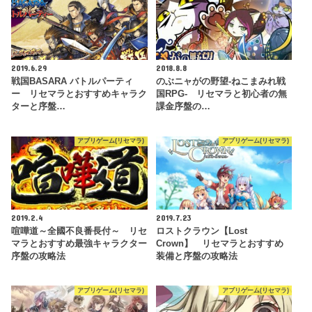
2019.6.29
2018.8.8
戦国BASARA バトルパーティ
のぶニャがの野望‐ねこまみれ戦
ー リセマラとおすすめキャラク
国RPG- リセマラと初心者の無
ターと序盤…
課金序盤の…
アプリゲーム(リセマラ)
アプリゲーム(リセマラ)
2019.2.4
2019.7.23
喧嘩道～全國不良番長付～ リセ
ロストクラウン【Lost
マラとおすすめ最強キャラクター
Crown】 リセマラとおすすめ
序盤の攻略法
装備と序盤の攻略法
アプリゲーム(リセマラ)
アプリゲーム(リセマラ)