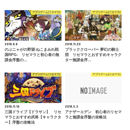
アプリゲーム(リセマラ)
アプリゲーム(リセマラ)
2018.8.8
2018.11.20
のぶニャがの野望‐ねこまみれ戦
ブラッククローバー 夢幻の騎士
国RPG- リセマラと初心者の無
団 リセマラとおすすめキャラク
課金序盤の…
ター無課金序…
アプリゲーム(リセマラ)
アプリゲーム(リセマラ)
2018.11.10
2018.5.5
三国ドライブ【ドラサン】 リセ
アナザーエデン 初心者のリセマ
マラとおすすめ武将【キャラクタ
ラと無課金序盤の攻略法
ー】序盤の攻略法